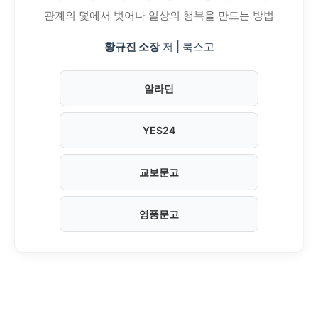
관계의 덫에서 벗어나 일상의 행복을 만드는 방법
황규진 소장
저 | 북스고
알라딘
YES24
교보문고
영풍문고