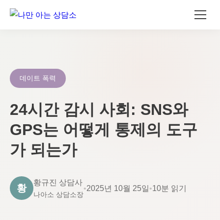
콘
텐
츠
로
데이트 폭력
건
너
24시간 감시 사회: SNS와
뛰
GPS는 어떻게 통제의 도구
기
가 되는가
황규진 상담사
황
•
2025년 10월 25일
•
10분 읽기
나아소 상담소장