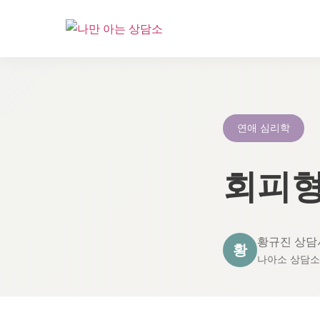
콘
텐
츠
로
연애 심리학
건
너
회피형
뛰
기
황규진 상담
황
나아소 상담