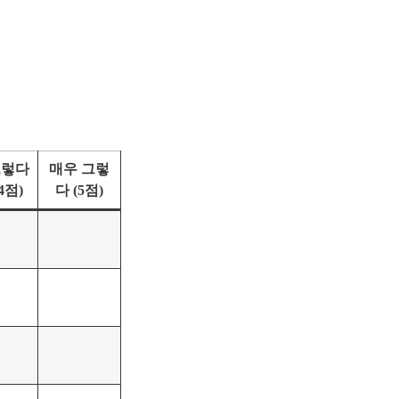
그렇다
매우 그렇
4점)
다 (5점)