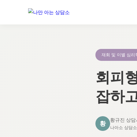
콘
텐
츠
로
재회 및 이별 심리
건
너
회피형
뛰
기
잡하고
황규진 상담
황
나아소 상담