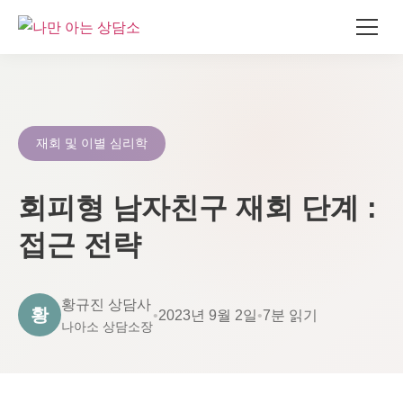
콘
텐
츠
로
재회 및 이별 심리학
건
너
회피형 남자친구 재회 단계 :
뛰
기
접근 전략
황규진 상담사
황
•
2023년 9월 2일
•
7분 읽기
나아소 상담소장