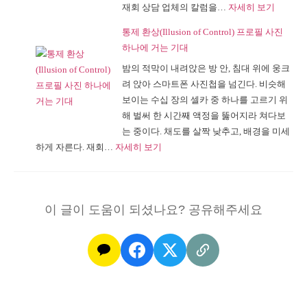
:
재회 상담 업체의 칼럼을…
자세히 보기
자
지
희
의
않
통제 환상(Illusion of Control) 프로필 사진
망
독
는
하나에 거는 기대
고
해
이
밤의 적막이 내려앉은 방 안, 침대 위에 웅크
문
력
유
려 앉아 스마트폰 사진첩을 넘긴다. 비슷해
의
부
보이는 수십 장의 셀카 중 하나를 고르기 위
심
터
해 벌써 한 시간째 액정을 뚫어지라 쳐다보
리
시
는 중이다. 채도를 살짝 낮추고, 배경을 미세
학,
험
:
하게 자른다. 재회…
자세히 보기
이
할
통
중
까
제
모
환
션
이 글이 도움이 되셨나요? 공유해주세요
상
이
(Illusion
라
of
는
Control)
단
프
어
로
가
필
당