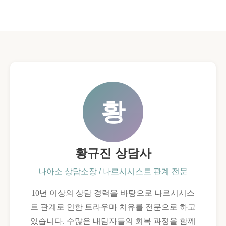
사
신
진
에
하
게
나
하
에
는
거
진
는
짜
기
일
대
황
황규진 상담사
나아소 상담소장 / 나르시시스트 관계 전문
10년 이상의 상담 경력을 바탕으로 나르시시스
트 관계로 인한 트라우마 치유를 전문으로 하고
있습니다. 수많은 내담자들의 회복 과정을 함께