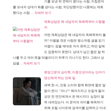
기를 보낸 뒤 연락이 왔다는 사람, 지침문자
다
를 보내자 상대가 화를 냈다는 사람, 차단당했지만 나중에는 재회
는
:
했다는 사람….
자세히 보기
약
재
속
재회상담은 왜 내담자의 독해력부터 시험할
회
을
까
상
먼
어떤 재회상담은 왜 내담자의 독해력부터 볼
담
저
까? 이별을 겪은 사람은 평소처럼 글을 읽기
후
받
어렵다. 잠을 제대로 자지 못하고, 하던 일에
기,
는
도 집중하지 못한다. 상대가 남긴 짧은 말 하
칼
상
나를 두고 여러 뜻을 떠올리다가 하루가 지나기도 한다. 그래서 상
럼
담
:
담을…
자세히 보기
을
재
읽
희망고문의 심리학, 이중모션이라는 단어가
회
어
당신에게 하는 진짜 일
상
도
새벽 한 시, 진동 소리와 함께 화면에 짧은 알
담
마
림이 뜬다. “자니?” 헤어지자고 모질게 돌아
은
음
섰던 전 연인에게서 온 메시지다. 심장이 덜
왜
이
컥 내려앉는다. 이 문자의 의미를 해독하기
내
놓
위해 포털 사이트에 검색어를 입력하고 이내
담
이