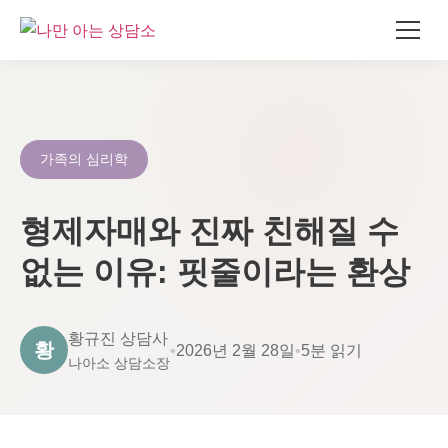
콘
텐
츠
로
가족의 심리학
건
너
형제자매와 진짜 친해질 수
뛰
기
없는 이유: 핏줄이라는 환상
황규진 상담사
황
•
2026년 2월 28일
•
5분 읽기
나아소 상담소장