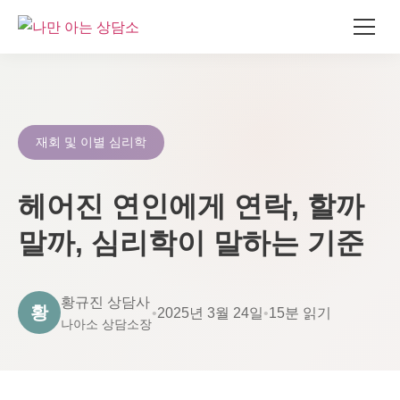
콘
텐
츠
로
재회 및 이별 심리학
건
너
헤어진 연인에게 연락, 할까
뛰
기
말까, 심리학이 말하는 기준
황규진 상담사
황
•
2025년 3월 24일
•
15분 읽기
나아소 상담소장