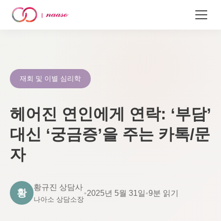
콘
텐
츠
로
재회 및 이별 심리학
건
너
헤어진 연인에게 연락: ‘부담’
뛰
기
대신 ‘궁금증’을 주는 카톡/문
자
황규진 상담사
황
•
2025년 5월 31일
•
9분 읽기
나아소 상담소장