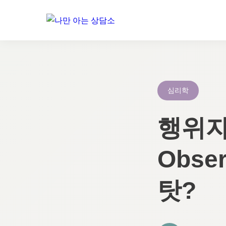
콘
텐
츠
로
심리학
건
너
행위자 
뛰
기
Obse
탓?