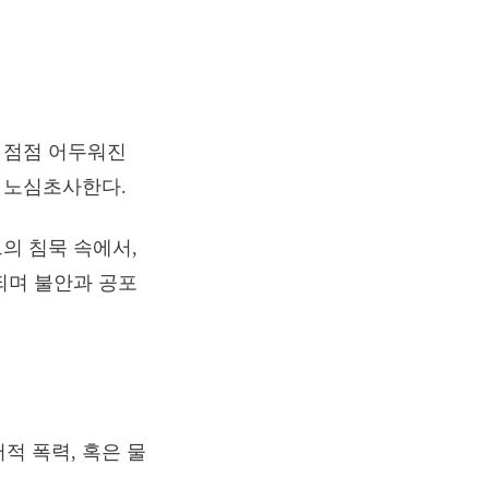
은 점점 어두워진
해 노심초사한다.
그의 침묵 속에서,
속되며 불안과 공포
적 폭력, 혹은 물