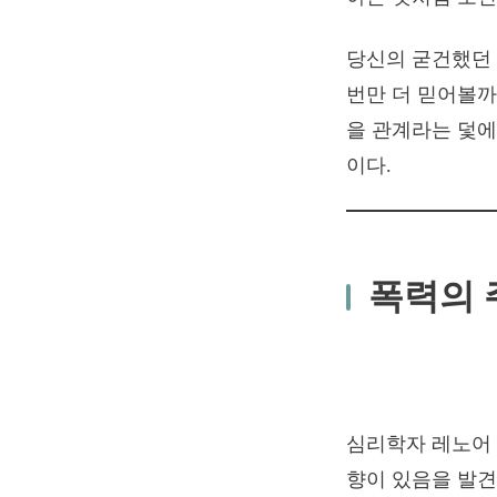
당신의 굳건했던 
번만 더 믿어볼까
을 관계라는 덫에
이다.
폭력의 
심리학자 레노어 워
향이 있음을 발견