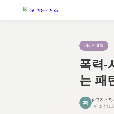
콘
텐
츠
로
데이트 폭력
건
너
폭력-
뛰
기
는 패
황규진 상담
황
나아소 상담