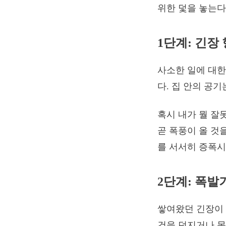
위한 덫을 놓는다
1단계: 긴장 형성
사소한 일에 대한
다. 집 안의 공
혹시 내가 뭘 잘
곧 폭풍이 올 것
를 서서히 증폭시
2단계: 폭발기 (
쌓여왔던 긴장이 
건을 던지거나 몸