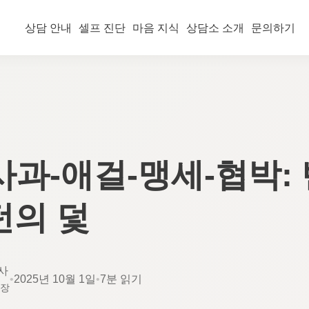
상담 안내
셀프 진단
마음 지식
상담소 소개
문의하기
사과-애걸-맹세-협박:
턴의 덫
사
•
2025년 10월 1일
•
7분 읽기
소장