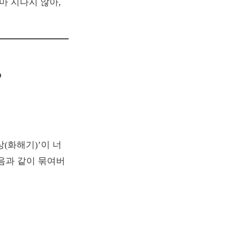
마 지나지 않아,
?
(화해기)’이 너
음과 같이 묶여버