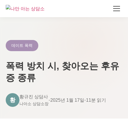
콘
텐
츠
로
데이트 폭력
건
너
폭력 방치 시, 찾아오는 후유
뛰
기
증 종류
황규진 상담사
황
•
2025년 1월 17일
•
11분 읽기
나아소 상담소장