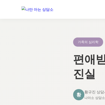
콘
텐
츠
로
가족의 심리학
건
너
편애받
뛰
기
진실
황규진 상담
황
나아소 상담