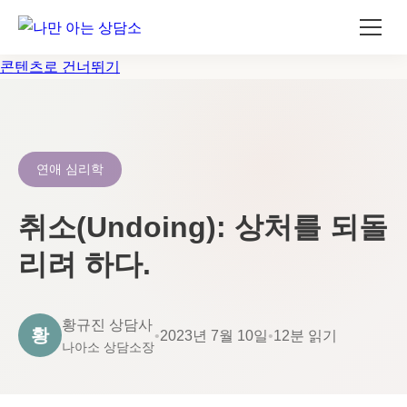
콘텐츠로 건너뛰기
연애 심리학
취소(Undoing): 상처를 되돌
리려 하다.
황규진 상담사
황
•
2023년 7월 10일
•
12분 읽기
나아소 상담소장