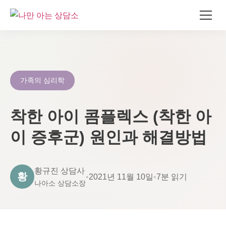
콘
텐
츠
로
가족의 심리학
건
너
착한 아이 콤플렉스 (착한 아
뛰
기
이 증후군) 원인과 해결방법
황규진 상담사
황
•
2021년 11월 10일
•
7분 읽기
나아소 상담소장