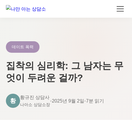
콘
텐
츠
로
데이트 폭력
건
너
집착의 심리학: 그 남자는 무
뛰
엇이 두려운 걸까?
기
황규진 상담사
황
•
2025년 9월 2일
•
7분 읽기
나아소 상담소장