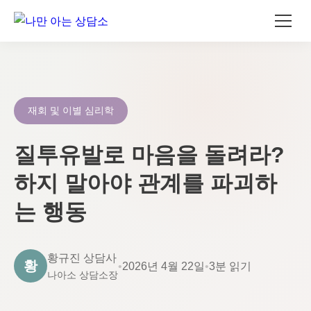
콘
텐
츠
로
재회 및 이별 심리학
건
너
질투유발로 마음을 돌려라?
뛰
하지 말아야 관계를 파괴하
기
는 행동
황규진 상담사
황
•
2026년 4월 22일
•
3분 읽기
나아소 상담소장