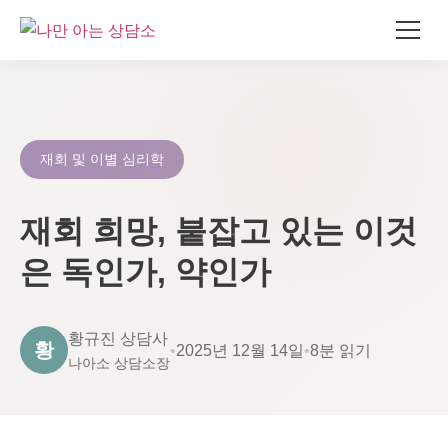
콘
텐
츠
로
재회 및 이별 심리학
건
너
재회 희망, 붙잡고 있는 이것
뛰
기
은 독인가, 약인가
황규진 상담사
황
•
2025년 12월 14일
•
8분 읽기
나아소 상담소장