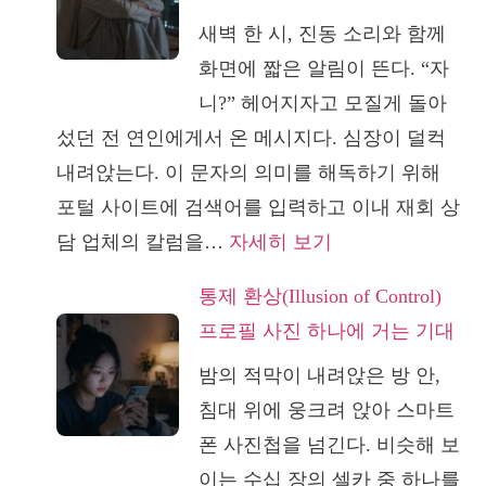
담
이
새벽 한 시, 진동 소리와 함께
은
놓
화면에 짧은 알림이 뜬다. “자
왜
이
니?” 헤어지자고 모질게 돌아
내
지
섰던 전 연인에게서 온 메시지다. 심장이 덜컥
담
않
내려앉는다. 이 문자의 의미를 해독하기 위해
자
는
포털 사이트에 검색어를 입력하고 이내 재회 상
의
이
:
담 업체의 칼럼을…
자세히 보기
독
유
희
해
통제 환상(Illusion of Control)
망
력
프로필 사진 하나에 거는 기대
고
부
밤의 적막이 내려앉은 방 안,
문
터
침대 위에 웅크려 앉아 스마트
의
시
폰 사진첩을 넘긴다. 비슷해 보
심
험
이는 수십 장의 셀카 중 하나를
리