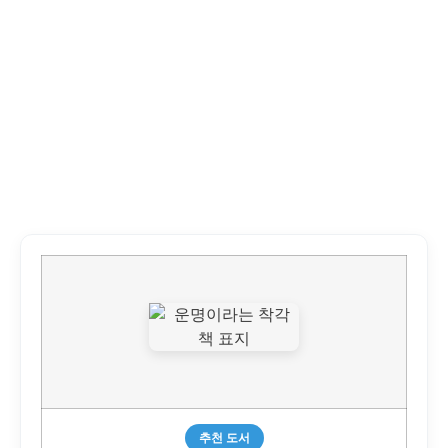
진
게
하
하
나
는
에
진
거
짜
는
일
기
대
추천 도서