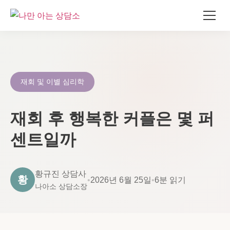
콘
텐
츠
로
재회 및 이별 심리학
건
너
재회 후 행복한 커플은 몇 퍼
뛰
기
센트일까
황규진 상담사
황
•
2026년 6월 25일
•
6분 읽기
나아소 상담소장