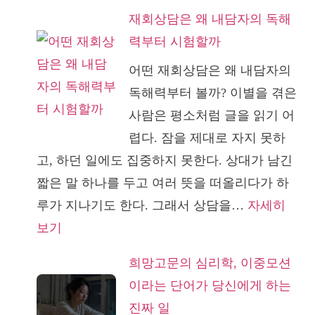
재
먼
재회상담은 왜 내담자의 독해
회
저
력부터 시험할까
상
받
어떤 재회상담은 왜 내담자의
담
는
독해력부터 볼까? 이별을 겪은
후
상
사람은 평소처럼 글을 읽기 어
기,
담
렵다. 잠을 제대로 자지 못하
칼
고, 하던 일에도 집중하지 못한다. 상대가 남긴
럼
짧은 말 하나를 두고 여러 뜻을 떠올리다가 하
을
루가 지나기도 한다. 그래서 상담을…
자세히
읽
:
보기
어
재
도
희망고문의 심리학, 이중모션
회
마
이라는 단어가 당신에게 하는
상
음
진짜 일