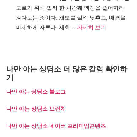
할
고르기 위해 벌써 한 시간째 액정을 뚫어지라
학,
까
쳐다보는 중이다. 채도를 살짝 낮추고, 배경을
이
:
미세하게 자른다. 재회…
자세히 보기
중
통
모
제
션
환
이
상
라
나만 아는 상담소 더 많은 칼럼 확인하
(Illusion
기
는
of
단
나만 아는 상담소 블로그
Control)
어
프
가
나만 아는 상담소 브런치
로
당
필
나만 아는 상담소 네이버 프리미엄콘텐츠
신
사
에