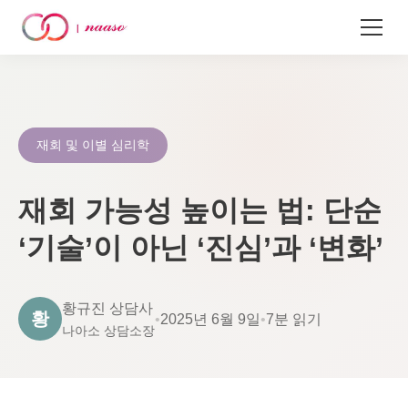
콘
텐
츠
로
재회 및 이별 심리학
건
너
재회 가능성 높이는 법: 단순
뛰
기
‘기술’이 아닌 ‘진심’과 ‘변화’
황규진 상담사
황
•
2025년 6월 9일
•
7분 읽기
나아소 상담소장