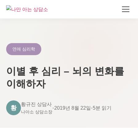
콘
텐
츠
로
연애 심리학
건
너
이별 후 심리 – 뇌의 변화를
뛰
기
이해하자
황규진 상담사
황
•
2019년 8월 22일
•
5분 읽기
나아소 상담소장