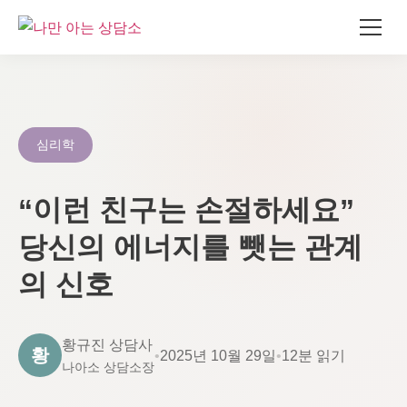
콘
텐
츠
로
심리학
건
너
“이런 친구는 손절하세요”
뛰
기
당신의 에너지를 뺏는 관계
의 신호
황규진 상담사
황
•
2025년 10월 29일
•
12분 읽기
나아소 상담소장