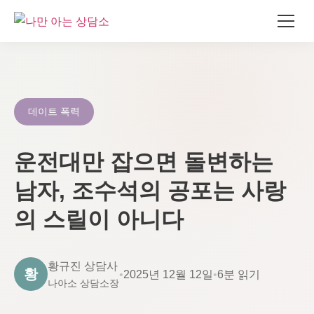
콘
텐
츠
로
데이트 폭력
건
너
운전대만 잡으면 돌변하는
뛰
기
남자, 조수석의 공포는 사랑
의 스릴이 아니다
황규진 상담사
황
•
2025년 12월 12일
•
6분 읽기
나아소 상담소장