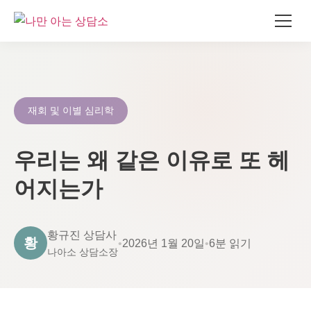
콘
텐
츠
로
재회 및 이별 심리학
건
너
우리는 왜 같은 이유로 또 헤
뛰
기
어지는가
황규진 상담사
황
•
2026년 1월 20일
•
6분 읽기
나아소 상담소장