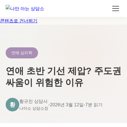
콘텐츠로 건너뛰기
연애 심리학
연애 초반 기선 제압? 주도권
싸움이 위험한 이유
황규진 상담사
황
•
2026년 3월 12일
•
7분 읽기
나아소 상담소장