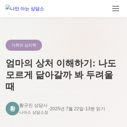
콘
텐
츠
로
가족의 심리학
건
너
엄마의 상처 이해하기: 나도
뛰
모르게 닮아갈까 봐 두려울
기
때
황규진 상담사
황
•
2025년 7월 22일
•
13분 읽기
나아소 상담소장