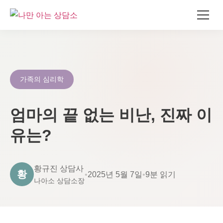
콘
텐
츠
로
가족의 심리학
건
너
엄마의 끝 없는 비난, 진짜 이
뛰
기
유는?
황규진 상담사
황
•
2025년 5월 7일
•
9분 읽기
나아소 상담소장