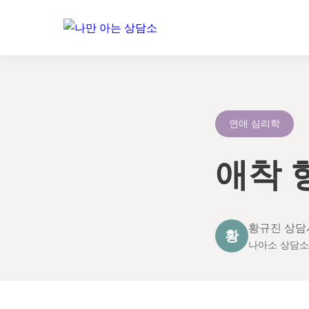
콘
텐
츠
로
연애 심리학
건
너
애착 
뛰
기
황규진 상담
황
나아소 상담