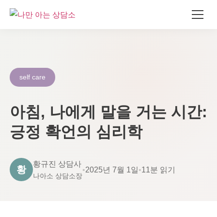
콘
텐
츠
로
self care
건
너
아침, 나에게 말을 거는 시간:
뛰
기
긍정 확언의 심리학
황규진 상담사
황
•
2025년 7월 1일
•
11분 읽기
나아소 상담소장