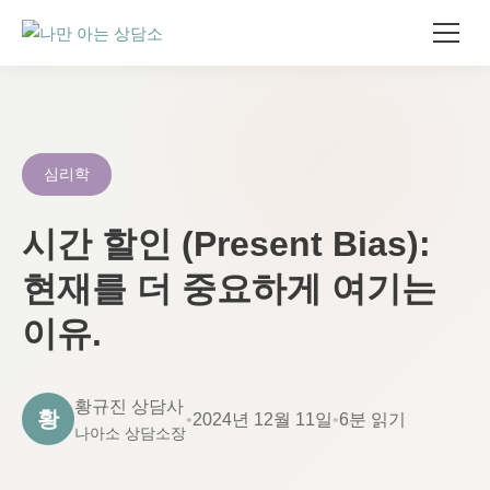
텐
츠
로
건
너
뛰
기
심리학
시간 할인 (Present Bias):
현재를 더 중요하게 여기는
이유.
황규진 상담사
황
•
2024년 12월 11일
•
6분 읽기
나아소 상담소장