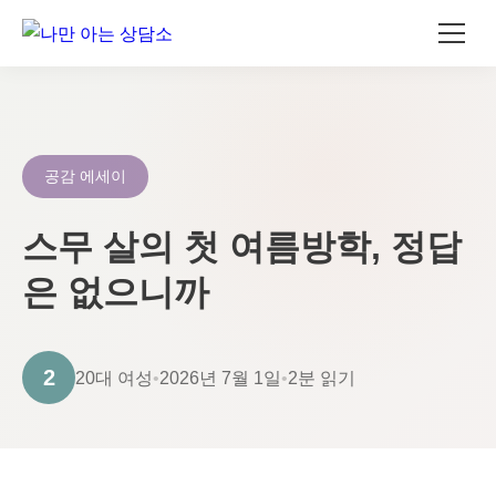
콘
텐
츠
로
공감 에세이
건
너
스무 살의 첫 여름방학, 정답
뛰
은 없으니까
기
2
20대 여성
•
2026년 7월 1일
•
2분 읽기