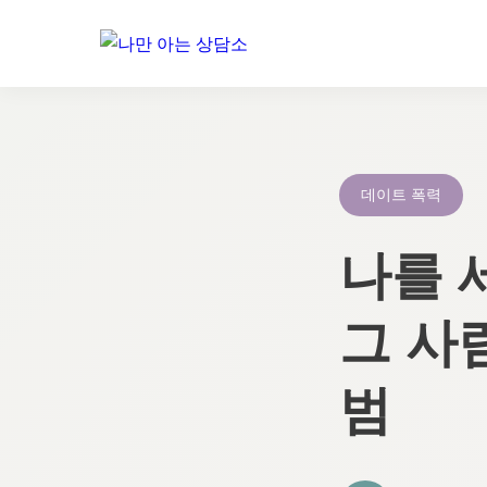
콘
텐
츠
로
데이트 폭력
건
너
나를 
뛰
기
그 사
범