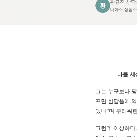
황규진 상담
황
나아소 상담
나를 세
그는 누구보다 당
프면 한달음에 약
있냐”며 부러워한
그런데 이상하다.