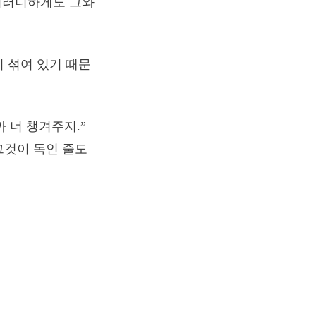
아이러니하게도 그와
 섞여 있기 때문
까 너 챙겨주지.”
그것이 독인 줄도