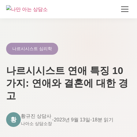
콘
텐
츠
로
나르시시스트 심리학
건
너
나르시시스트 연애 특징 10
뛰
기
가지: 연애와 결혼에 대한 경
고
황규진 상담사
황
•
2023년 9월 13일
•
18분 읽기
나아소 상담소장