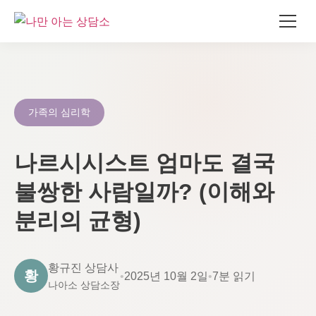
콘
텐
츠
로
가족의 심리학
건
너
나르시시스트 엄마도 결국
뛰
기
불쌍한 사람일까? (이해와
분리의 균형)
황규진 상담사
황
•
2025년 10월 2일
•
7분 읽기
나아소 상담소장