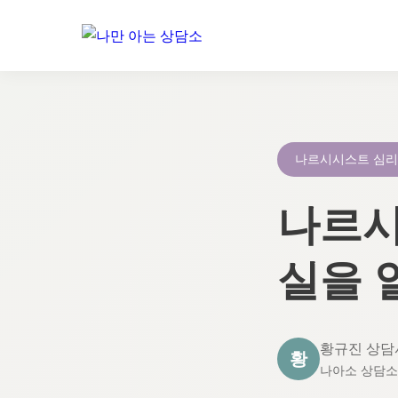
콘
텐
츠
로
나르시시스트 심
건
너
나르시
뛰
기
실을 
황규진 상담
황
나아소 상담