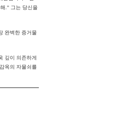
해.” 그는 당신을
장 완벽한 증거물
욱 깊이 의존하게
 감옥의 자물쇠를