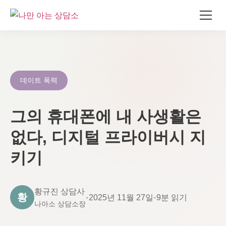
콘
텐
츠
로
데이트 폭력
건
너
그의 휴대폰에 내 사생활은
뛰
기
없다, 디지털 프라이버시 지
키기
황규진 상담사
황
•
2025년 11월 27일
•
9분 읽기
나아소 상담소장