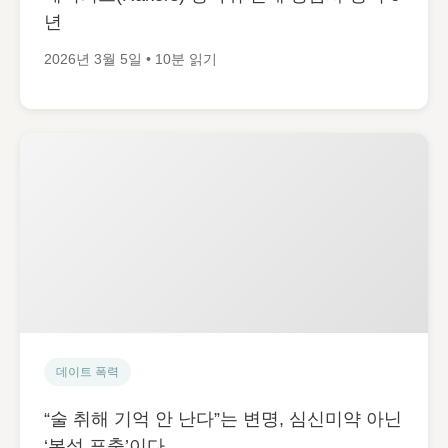
년
2026년 3월 5일 • 10분 읽기
데이트 폭력
“술 취해 기억 안 난다”는 변명, 심신미약 아닌
‘본성 표출’이다