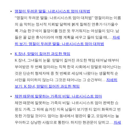
명절이 두려운 딸들: 나르시시스트 엄마 대처법
“명절이 두려운 딸들: 나르시시스트 엄마 대처법” 명절이라는 이름
의 숨 막히는 정서적 지뢰밭 달력에 붉게 칠해진 연휴가 다가올수
록 가슴 한구석이 돌덩이를 얹은 듯 무거워지는 여성들이 있다. 남
들은 꿀 같은 휴식이라며 여행 계획을 세우고 들떠 있을 때,…
자세
히 보기
: 명절이 두려운 딸들: 나르시시스트 엄마 대처법
K 장녀, 맏딸이 짊어진 과도한 책임
K 장녀, 그녀들의 눈물: 맏딸이 짊어진 과도한 책임 태어날 때부터
부여받은 두 번째 엄마라는 직책 한국 사회에서 맏딸로 태어난다는
것은 단순히 형제자매 중 첫 번째로 세상에 나왔다는 생물학적 순
서만을 의미하지 않는다. 그것은 태어나는 그 순간부터…
자세히
보기
: K 장녀, 맏딸이 짊어진 과도한 책임
체면 때문에 말못하는 가족의 비밀: 나르시시스트 엄마
체면 때문에 말못하는 가족의 비밀: 나르시시스트 엄마 완벽한 쇼
윈도 가족, 그 뒤에 숨겨진 지옥 남들이 보기엔 티 없이 화목하고 번
듯한 가정일 것이다. 엄마는 동네에서 평판이 좋고, 모임에서는 늘
우아하고 상냥한 사람으로 통한다. 하지만 현관문이 닫히고…
자세