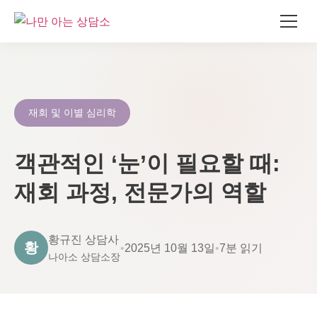
콘
텐
츠
로
재회 및 이별 심리학
건
너
객관적인 ‘눈’이 필요할 때:
뛰
기
재회 과정, 전문가의 역할
황규진 상담사
황
•
2025년 10월 13일
•
7분 읽기
나아소 상담소장