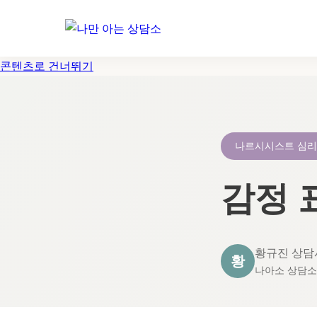
콘텐츠로 건너뛰기
나르시시스트 심
감정 
황규진 상담
황
나아소 상담