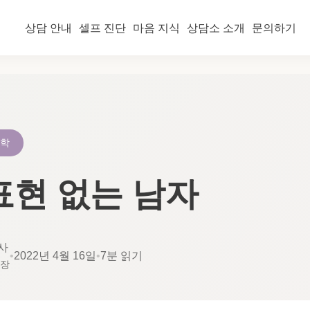
상담 안내
셀프 진단
마음 지식
상담소 소개
문의하기
리학
표현 없는 남자
사
•
2022년 4월 16일
•
7분 읽기
소장