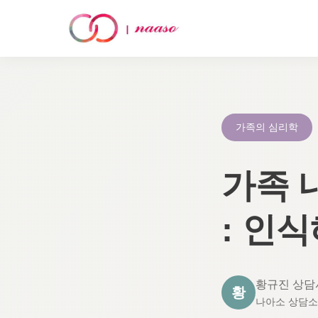
콘
텐
츠
로
가족의 심리학
건
너
가족 내
뛰
기
: 인
황규진 상담
황
나아소 상담