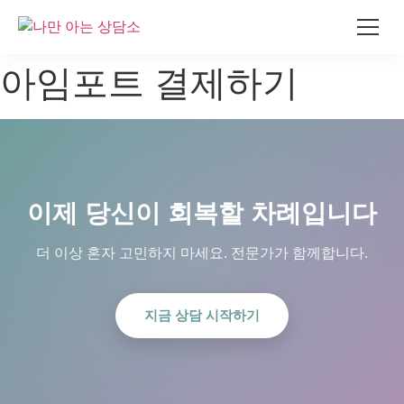
콘
아임포트 결제하기
텐
츠
로
건
너
뛰
이제 당신이 회복할 차례입니다
기
더 이상 혼자 고민하지 마세요. 전문가가 함께합니다.
지금 상담 시작하기