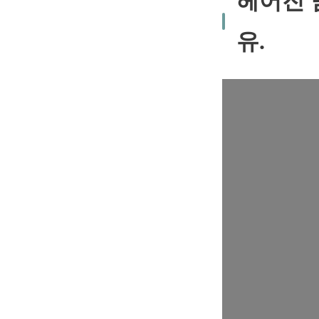
헤어진 
유.