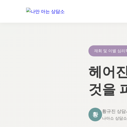
콘
텐
츠
로
재회 및 이별 심리
건
너
헤어진
뛰
기
것을 
황규진 상담
황
나아소 상담