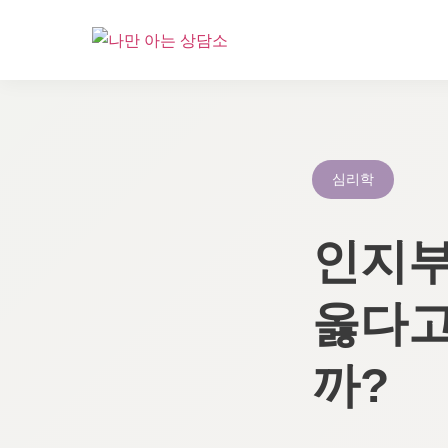
콘
텐
츠
로
심리학
건
너
인지부
뛰
기
옳다고
까?