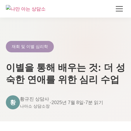
콘
텐
츠
로
재회 및 이별 심리학
건
너
이별을 통해 배우는 것: 더 성
뛰
기
숙한 연애를 위한 심리 수업
황규진 상담사
황
•
2025년 7월 8일
•
7분 읽기
나아소 상담소장