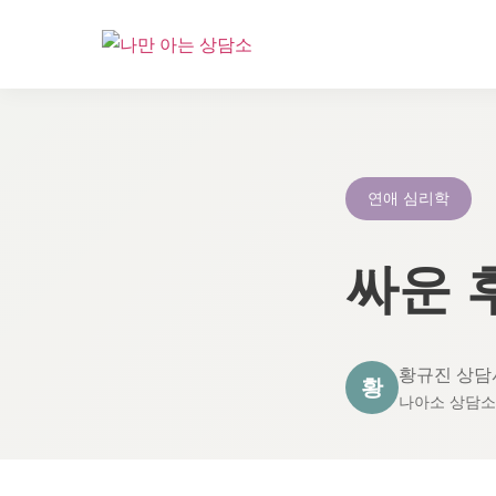
콘
텐
츠
로
연애 심리학
건
너
싸운 
뛰
기
황규진 상담
황
나아소 상담