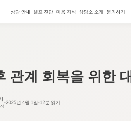
상담 안내
셀프 진단
마음 지식
상담소 소개
문의하기
후 관계 회복을 위한 
사
•
2025년 4월 1일
•
12분 읽기
소장