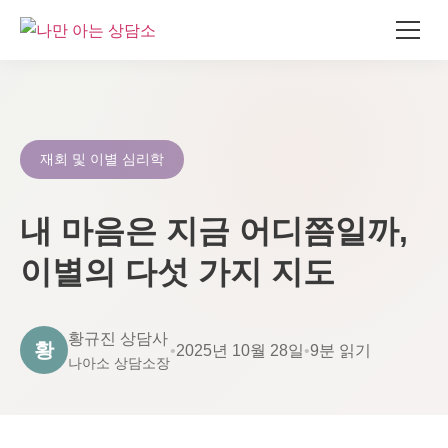
콘
텐
츠
로
재회 및 이별 심리학
건
너
내 마음은 지금 어디쯤일까,
뛰
기
이별의 다섯 가지 지도
황규진 상담사
황
•
2025년 10월 28일
•
9분 읽기
나아소 상담소장